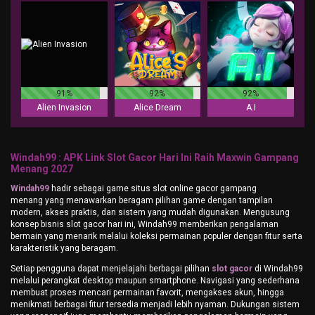
91%
92%
92%
Alien Invasion
Alice Dream
A.I
Windah99 : APK Link Slot Gacor Hari Ini Raih Maxwin Gampang
Menang 2027
Windah99
hadir sebagai game situs slot online gacor gampang
menang yang menawarkan beragam pilihan game dengan tampilan
modern, akses praktis, dan sistem yang mudah digunakan. Mengusung
konsep bisnis slot gacor hari ini, Windah99 memberikan pengalaman
bermain yang menarik melalui koleksi permainan populer dengan fitur serta
karakteristik yang beragam.
Setiap pengguna dapat menjelajahi berbagai pilihan
slot gacor
di Windah99
melalui perangkat desktop maupun smartphone. Navigasi yang sederhana
membuat proses mencari permainan favorit, mengakses akun, hingga
menikmati berbagai fitur tersedia menjadi lebih nyaman. Dukungan sistem