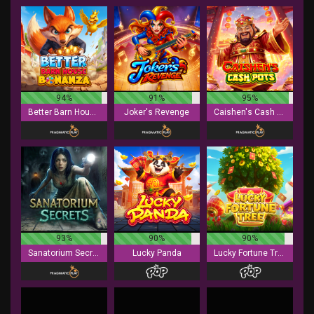
94%
91%
95%
Better Barn House Bonanza
Joker's Revenge
Caishen's Cash Pots
93%
90%
90%
Sanatorium Secrets
Lucky Panda
Lucky Fortune Tree