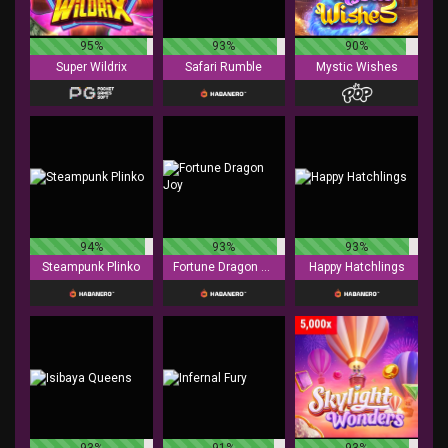
95%
93%
90%
Super Wildrix
Safari Rumble
Mystic Wishes
94%
93%
93%
Steampunk Plinko
Fortune Dragon Joy
Happy Hatchlings
93%
91%
93%