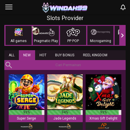
Slots Provider
All games
Pragmatic Play
PP POP
Microgaming
Pgso
ALL
NEW
HOT
BUY BONUS
REEL KINGDOM
93%
94%
93%
Super Serge
Jade Legends
Xmas Gift Delight